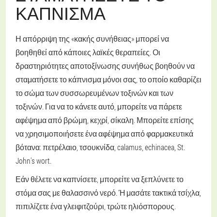
ΚΆΠΝΙΣΜΑ
Η απόρριψη της «κακής συνήθειας» μπορεί να
βοηθηθεί από κάποιες λαϊκές θεραπείες. Οι
δραστηριότητες αποτοξίνωσης συνήθως βοηθούν να
σταματήσετε το κάπνισμα μόνοι σας, το οποίο καθαρίζει
το σώμα των συσσωρευμένων τοξινών και των
τοξινών. Για να το κάνετε αυτό, μπορείτε να πάρετε
αφέψημα από βρώμη, κεχρί, σίκαλη. Μπορείτε επίσης
να χρησιμοποιήσετε ένα αφέψημα από φαρμακευτικά
βότανα: πετρέλαιο, τσουκνίδα, calamus, echinacea, St.
John's wort.
Εάν θέλετε να καπνίσετε, μπορείτε να ξεπλύνετε το
στόμα σας με θαλασσινό νερό. Ή μασάτε τακτικά τσίχλα,
πιπιλίζετε ένα γλειφιτζούρι, τρώτε ηλιόσπορους.