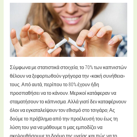
Σύμφωνα με στατιστικά στοιχεία, το 70% των καπνιστών
θέλουν να ξεφορτωθούν γρήγορα την «κακή συνήθεια»
τους. Από αυτά, περίπου το 80% έχουν ήδη
προσπαθήσει να το κάνουν. Μερικοί κατάφεραν να
σταματήσουν το κάπνισμα. Αλλά γιατί δεν καταφέρνουν
όλοι να εγκαταλείψουν τον εθισμό στο τσιγάρο; Ας
δούμε το πρόβλημα από την προέλευσή του έως τη
λύση του για να μάθουμε τι μας εμποδίζει να
ακολουθήσουμε το δρόμο της υγείας και πώς να το