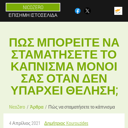
NICOZERO
ΕΠΊΣΗΜΗ ΙΣΤΟΣΕΛΊΔΑ
ΠΏΣ ΜΠΟΡΕΊΤΕ ΝΑ
ΣΤΑΜΑΤΉΣΕΤΕ ΤΟ
ΚΆΠΝΙΣΜΑ ΜΌΝΟΙ
ΣΑΣ ΌΤΑΝ ΔΕΝ
ΥΠΆΡΧΕΙ ΘΈΛΗΣΗ;
NicoZero
Άρθρα
Πώς να σταματήσετε το κάπνισμα
4 Απρίλιος 2021
Δημήτριος Kourouzides