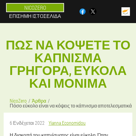
NICOZERO
ΕΠΊΣΗΜΗ ΙΣΤΟΣΕΛΊΔΑ
ΠΏΣ ΝΑ ΚΌΨΕΤΕ ΤΟ
ΚΆΠΝΙΣΜΑ
ΓΡΉΓΟΡΑ, ΕΎΚΟΛΑ
ΚΑΙ ΜΌΝΙΜΑ
NicoZero
Άρθρα
Πόσο εύκολο είναι να κόψεις το κάπνισμα αποτελεσματικά
6 Ενδέχεται 2022
Yianna Economidou
Η διακοπή του καπνίσματος είναι εύκολη. Όταν