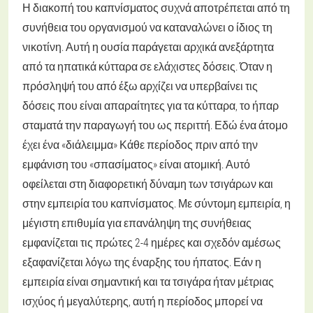
Η διακοπή του καπνίσματος συχνά αποτρέπεται από τη
συνήθεια του οργανισμού να καταναλώνει ο ίδιος τη
νικοτίνη. Αυτή η ουσία παράγεται αρχικά ανεξάρτητα
από τα ηπατικά κύτταρα σε ελάχιστες δόσεις. Όταν η
πρόσληψή του από έξω αρχίζει να υπερβαίνει τις
δόσεις που είναι απαραίτητες για τα κύτταρα, το ήπαρ
σταματά την παραγωγή του ως περιττή. Εδώ ένα άτομο
έχει ένα «διάλειμμα» Κάθε περίοδος πριν από την
εμφάνιση του «σπασίματος» είναι ατομική. Αυτό
οφείλεται στη διαφορετική δύναμη των τσιγάρων και
στην εμπειρία του καπνίσματος. Με σύντομη εμπειρία, η
μέγιστη επιθυμία για επανάληψη της συνήθειας
εμφανίζεται τις πρώτες 2-4 ημέρες και σχεδόν αμέσως
εξαφανίζεται λόγω της έναρξης του ήπατος. Εάν η
εμπειρία είναι σημαντική και τα τσιγάρα ήταν μέτριας
ισχύος ή μεγαλύτερης, αυτή η περίοδος μπορεί να