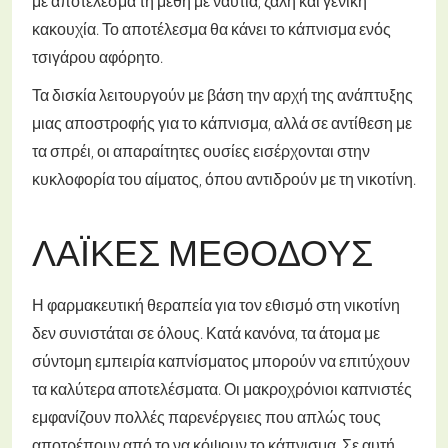
με αποτέλεσμα τη μέθη με ναυτία, ζάλη και γενική
κακουχία. Το αποτέλεσμα θα κάνει το κάπνισμα ενός
τσιγάρου αφόρητο.
Τα δισκία λειτουργούν με βάση την αρχή της ανάπτυξης
μιας αποστροφής για το κάπνισμα, αλλά σε αντίθεση με
τα σπρέι, οι απαραίτητες ουσίες εισέρχονται στην
κυκλοφορία του αίματος, όπου αντιδρούν με τη νικοτίνη.
ΛΑΪΚΈΣ ΜΕΘΌΔΟΥΣ
Η φαρμακευτική θεραπεία για τον εθισμό στη νικοτίνη
δεν συνιστάται σε όλους. Κατά κανόνα, τα άτομα με
σύντομη εμπειρία καπνίσματος μπορούν να επιτύχουν
τα καλύτερα αποτελέσματα. Οι μακροχρόνιοι καπνιστές
εμφανίζουν πολλές παρενέργειες που απλώς τους
αποτρέπουν από το να κόψουν το κάπνισμα. Σε αυτή