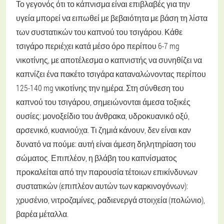
Το γεγονός ότι το κάπνισμα είναι επιβλαβές για την
υγεία μπορεί να ειπωθεί με βεβαιότητα με βάση τη λίστα
των συστατικών του καπνού του τσιγάρου. Κάθε
τσιγάρο περιέχει κατά μέσο όρο περίπου 6-7 mg
νικοτίνης, με αποτέλεσμα ο καπνιστής να συνηθίζει να
καπνίζει ένα πακέτο τσιγάρα καταναλώνοντας περίπου
125-140 mg νικοτίνης την ημέρα. Στη σύνθεση του
καπνού του τσιγάρου, σημειώνονται άμεσα τοξικές
ουσίες: μονοξείδιο του άνθρακα, υδροκυανικό οξύ,
αρσενικό, κυανιούχα. Τι ζημιά κάνουν, δεν είναι καν
δυνατό να πούμε: αυτή είναι άμεση δηλητηρίαση του
σώματος. Επιπλέον, η βλάβη του καπνίσματος
προκαλείται από την παρουσία τέτοιων επικίνδυνων
συστατικών (επιπλέον αυτών των καρκινογόνων):
χρυσένιο, νιτροζαμίνες, ραδιενεργά στοιχεία (πολώνιο),
βαρέα μέταλλα.