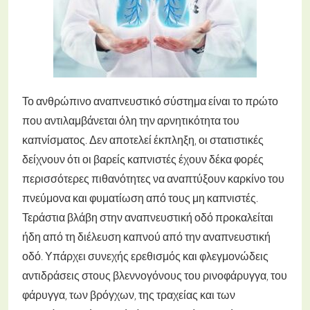
Το ανθρώπινο αναπνευστικό σύστημα είναι το πρώτο
που αντιλαμβάνεται όλη την αρνητικότητα του
καπνίσματος. Δεν αποτελεί έκπληξη, οι στατιστικές
δείχνουν ότι οι βαρείς καπνιστές έχουν δέκα φορές
περισσότερες πιθανότητες να αναπτύξουν καρκίνο του
πνεύμονα και φυματίωση από τους μη καπνιστές.
Τεράστια βλάβη στην αναπνευστική οδό προκαλείται
ήδη από τη διέλευση καπνού από την αναπνευστική
οδό. Υπάρχει συνεχής ερεθισμός και φλεγμονώδεις
αντιδράσεις στους βλεννογόνους του ρινοφάρυγγα, του
φάρυγγα, των βρόγχων, της τραχείας και των