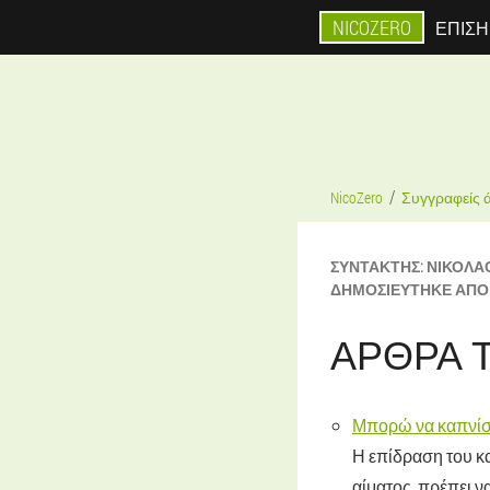
NICOZERO
ΕΠΊΣΗ
NicoZero
Συγγραφείς 
ΣΥΝΤΆΚΤΗΣ:
ΝΙΚΌΛΑ
ΔΗΜΟΣΙΕΎΤΗΚΕ ΑΠΌ
ΆΡΘΡΑ 
Μπορώ να καπνίσω
Η επίδραση του κ
αίματος, πρέπει ν