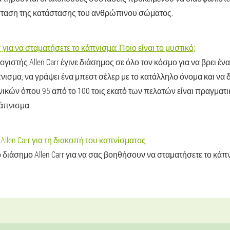
ταση της κατάστασης του ανθρώπινου σώματος.
για να σταματήσετε το κάπνισμα: Ποιο είναι το μυστικό;
γιστής Allen Carr έγινε διάσημος σε όλο τον κόσμο για να βρει έ
νισμα, να γράψει ένα μπεστ σέλερ με το κατάλληλο όνομα και να 
ινικών όπου 95 από το 100 τοις εκατό των πελατών είναι πραγματ
άπνισμα.
Allen Carr για τη διακοπή του καπνίσματος
διάσημο Allen Carr για να σας βοηθήσουν να σταματήσετε το κάπν