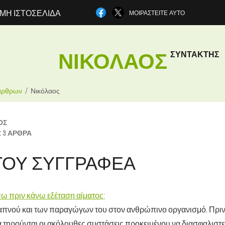
ΜΗ ΙΣΤΟΣΕΛΊΔΑ
ΜΟΙΡΑΣΤΕΊΤΕ ΑΥΤΌ
ΝΙΚΌΛΑΟΣ
ΣΥΝΤΆΚΤΗΣ
άρθρων
Νικόλαος
ΟΣ
:
3 ΆΡΘΡΑ
ΤΟΥ ΣΥΓΓΡΑΦΈΑ
 πριν κάνω εξέταση αίματος;
απνού και των παραγώγων του στον ανθρώπινο οργανισμό. Πρι
α τηρούνται οι ακόλουθες συστάσεις προκειμένου να διασφαλιστε