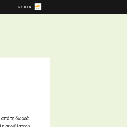
ΚΎΠΡΟΣ
ν από τη δωρεά
ί η ακριβέστερη