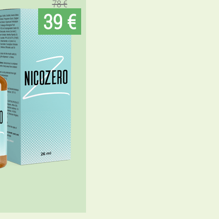
78 €
39 €