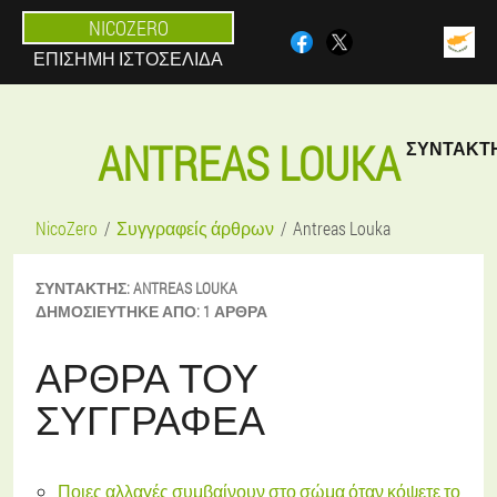
NICOZERO
ΕΠΊΣΗΜΗ ΙΣΤΟΣΕΛΊΔΑ
ANTREAS LOUKA
ΣΥΝΤΆΚΤ
NicoZero
Συγγραφείς άρθρων
Antreas Louka
ΣΥΝΤΆΚΤΗΣ:
ANTREAS
LOUKA
ΔΗΜΟΣΙΕΎΤΗΚΕ ΑΠΌ:
1 ΆΡΘΡΑ
ΆΡΘΡΑ ΤΟΥ
ΣΥΓΓΡΑΦΈΑ
Ποιες αλλαγές συμβαίνουν στο σώμα όταν κόψετε το