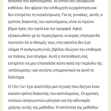
ανούσιο του καπνίσματος, το οποίο δεν χαλαρώνει
καθόλου, δεν φέρνει την επιθυμητή ευχαρίστηση και
δεν επιτρέπει τη συγκέντρωση. Για τις γυναίκες, αυτός ο
τρόπος διακοπής του καπνίσματος είναι το πρώτο
βήμα προς την υγεία και την ομορφιά. Αφού
εξοικειωθούν με το περιεχόμενο, οι κυρίες σίγουρα θα
πειστούν ότι ο εθισμός τους στη νικοτίνη δεν έχει
νόημα. Η ανάγνωση ενός βιβλίου διώχνει την επιθυμία
να πιάσεις ένα τσιγάρο. Αυτή η πεποίθηση σας
επιτρέπει να μην σπαταλάτε κόπο κατά την περίοδο της
«απόσυρσης» και να είστε υπομονετικοί σε αυτό το
διάστημα.
Ο Allen Carr έχει αναπτύξει μια τεχνική που δείχνει έναν
εύκολο τρόπο διακοπής του καπνίσματος. Οι κριτικές
πολλών αναγνωστών μίλησαν για την αδυναμία
χρήσης αυτής της μεθόδου. Η απλότητα της μεθόδου