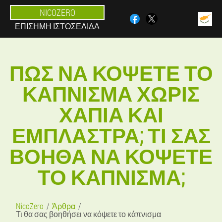
NICOZERO
ΕΠΊΣΗΜΗ ΙΣΤΟΣΕΛΊΔΑ
ΠΏΣ ΝΑ ΚΌΨΕΤΕ ΤΟ
ΚΆΠΝΙΣΜΑ ΧΩΡΊΣ
ΧΆΠΙΑ ΚΑΙ
ΈΜΠΛΑΣΤΡΑ; ΤΙ ΣΑΣ
ΒΟΗΘΆ ΝΑ ΚΌΨΕΤΕ
ΤΟ ΚΆΠΝΙΣΜΑ;
NicoZero
Άρθρα
Τι θα σας βοηθήσει να κόψετε το κάπνισμα