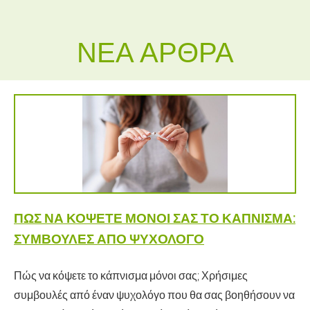
ΝΈΑ ΆΡΘΡΑ
ΠΏΣ ΝΑ ΚΌΨΕΤΕ ΜΌΝΟΙ ΣΑΣ ΤΟ ΚΆΠΝΙΣΜΑ:
ΣΥΜΒΟΥΛΈΣ ΑΠΌ ΨΥΧΟΛΌΓΟ
Πώς να κόψετε το κάπνισμα μόνοι σας; Χρήσιμες
συμβουλές από έναν ψυχολόγο που θα σας βοηθήσουν να