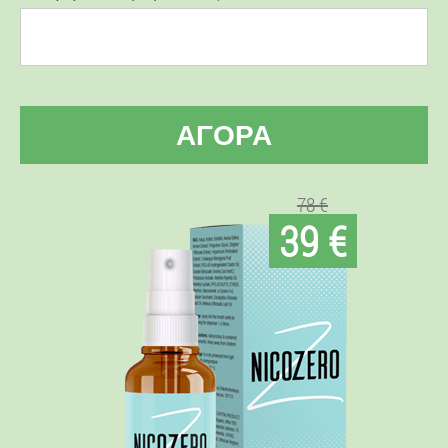
ΑΓΟΡΆ
78 €
39 €