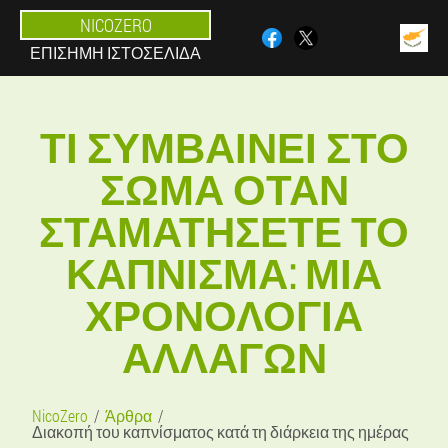
NICOZERO
ΕΠΊΣΗΜΗ ΙΣΤΟΣΕΛΊΔΑ
ΤΙ ΣΥΜΒΑΊΝΕΙ ΣΤΟ
ΣΏΜΑ ΌΤΑΝ
ΣΤΑΜΑΤΉΣΕΤΕ ΤΟ
ΚΆΠΝΙΣΜΑ: ΜΙΑ
ΧΡΟΝΟΛΟΓΊΑ
ΑΛΛΑΓΏΝ
NicoZero
Άρθρα
Διακοπή του καπνίσματος κατά τη διάρκεια της ημέρας